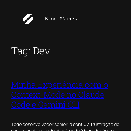
Pular
para
Blog MNunes
o
conteúdo
Tag:
Dev
Minha Experiência com o
Context-Mode no Claude
Code e Gemini CLI
Todo desenvolvedor sênior já sentiu a frustração de
ver um assistente de IA sofrer de “degradação de