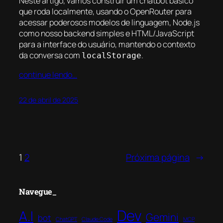
Neste artigo, vamos construir um chatbot básico
que roda localmente, usando o OpenRouter para
acessar poderosos modelos de linguagem, Node.js
como nosso backend simples e HTML/JavaScript
para a interface do usuário, mantendo o contexto
da conversa com
.
localStorage
continue lendo…
22 de abril de 2025
1
2
Próxima página
→
Navegue_
Dev
A.I
Gemini
bot
ChatGPT
Claude Code
MCP