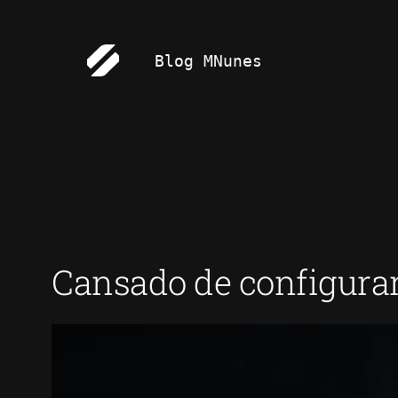
Pular
para
Blog MNunes
o
conteúdo
Cansado de configura