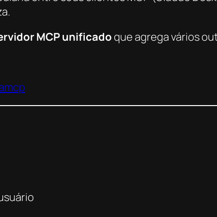
za.
ervidor MCP unificado
que agrega vários out
tamcp
usuário