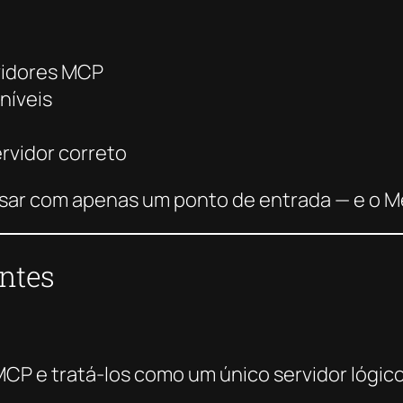
rvidores MCP
níveis
rvidor correto
rsar com apenas um ponto de entrada — e o M
ntes
CP e tratá-los como um único servidor lógico