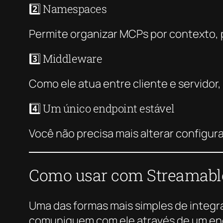
2️⃣ Namespaces
Permite organizar MCPs por contexto, 
3️⃣ Middleware
Como ele atua entre cliente e servidor, é
4️⃣ Um único endpoint estável
Você não precisa mais alterar configu
Como usar com Streamab
Uma das formas mais simples de integr
comuniquem com ele através de um en