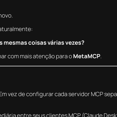
 novo.
aturalmente:
s mesmas coisas várias vezes?
har com mais atenção para o
MetaMCP
.
Em vez de configurar cada servidor MCP sep
iária entre seus clientes MCP (Claude Deskto